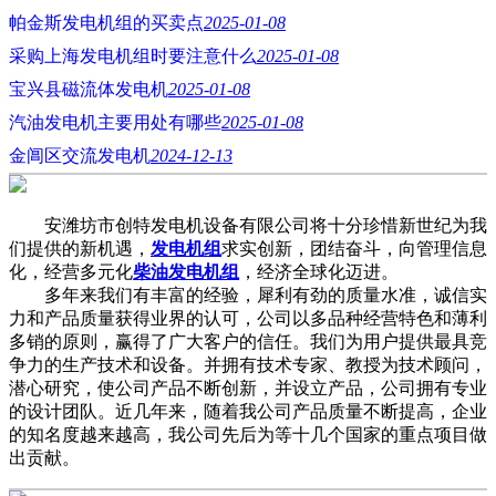
帕金斯发电机组的买卖点
2025-01-08
采购上海发电机组时要注意什么
2025-01-08
宝兴县磁流体发电机
2025-01-08
汽油发电机主要用处有哪些
2025-01-08
金阊区交流发电机
2024-12-13
安潍坊市创特发电机设备有限公司将十分珍惜新世纪为我
们提供的新机遇，
发电机组
求实创新，团结奋斗，向管理信息
化，经营多元化
柴油发电机组
，经济全球化迈进。
多年来我们有丰富的经验，犀利有劲的质量水准，诚信实
力和产品质量获得业界的认可，公司以多品种经营特色和薄利
多销的原则，赢得了广大客户的信任。我们为用户提供最具竞
争力的生产技术和设备。并拥有技术专家、教授为技术顾问，
潜心研究，使公司产品不断创新，并设立产品，公司拥有专业
的设计团队。近几年来，随着我公司产品质量不断提高，企业
的知名度越来越高，我公司先后为等十几个国家的重点项目做
出贡献。