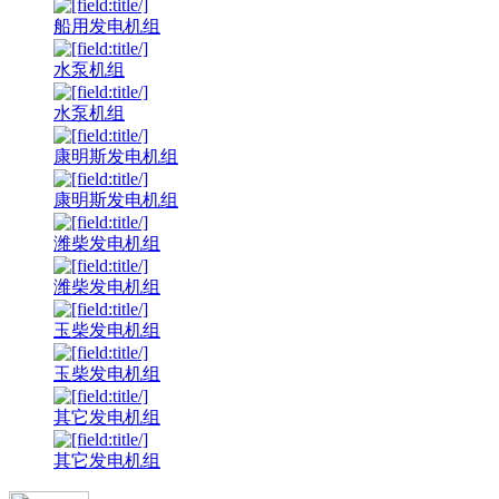
船用发电机组
水泵机组
水泵机组
康明斯发电机组
康明斯发电机组
潍柴发电机组
潍柴发电机组
玉柴发电机组
玉柴发电机组
其它发电机组
其它发电机组