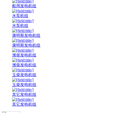
船用发电机组
水泵机组
水泵机组
康明斯发电机组
康明斯发电机组
潍柴发电机组
潍柴发电机组
玉柴发电机组
玉柴发电机组
其它发电机组
其它发电机组