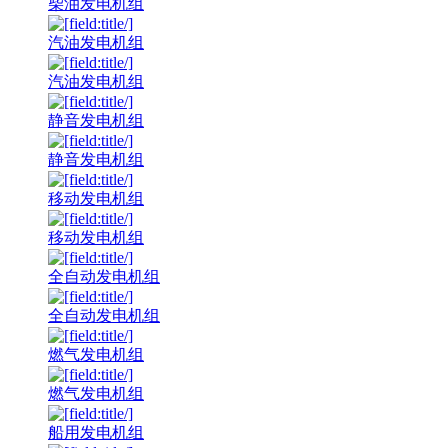
柴油发电机组
汽油发电机组
汽油发电机组
静音发电机组
静音发电机组
移动发电机组
移动发电机组
全自动发电机组
全自动发电机组
燃气发电机组
燃气发电机组
船用发电机组