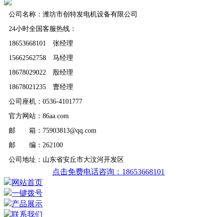
公司名称：潍坊市创特发电机设备有限公司
24小时全国客服热线：
18653668101 张经理
15662562758 马经理
18678029022 殷经理
18678021235 曹经理
公司座机：0536-4101777
官方网站：86aa.com
邮 箱：75903813@qq.com
邮 编：262100
公司地址：山东省安丘市大汶河开发区
点击免费电话咨询：18653668101
网站首页
一键拨号
产品展示
联系我们