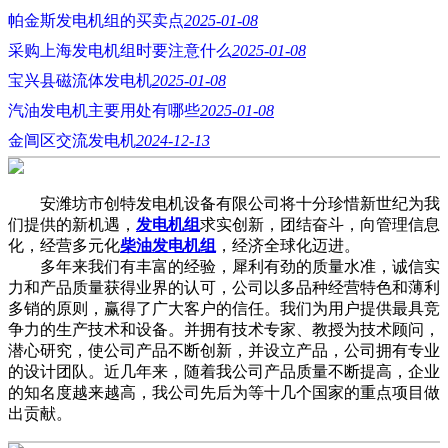
帕金斯发电机组的买卖点
2025-01-08
采购上海发电机组时要注意什么
2025-01-08
宝兴县磁流体发电机
2025-01-08
汽油发电机主要用处有哪些
2025-01-08
金阊区交流发电机
2024-12-13
安潍坊市创特发电机设备有限公司将十分珍惜新世纪为我
们提供的新机遇，
发电机组
求实创新，团结奋斗，向管理信息
化，经营多元化
柴油发电机组
，经济全球化迈进。
多年来我们有丰富的经验，犀利有劲的质量水准，诚信实
力和产品质量获得业界的认可，公司以多品种经营特色和薄利
多销的原则，赢得了广大客户的信任。我们为用户提供最具竞
争力的生产技术和设备。并拥有技术专家、教授为技术顾问，
潜心研究，使公司产品不断创新，并设立产品，公司拥有专业
的设计团队。近几年来，随着我公司产品质量不断提高，企业
的知名度越来越高，我公司先后为等十几个国家的重点项目做
出贡献。